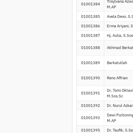
Trisylvana Azwa
01001384
M.AP
01001385
Avela Dewi, S.
01001386
Erma Ariyani, 
01001387
Hj. Aulia, S.So
01001388
Akhmad Berkat
01001389
Barkatullah
01001390
Reno Affrian
Dr. Tomi Oktavi
01001391
M.Sos.Sc
01001392
Dr. Nurul Azkar
Dewi Purboning
01001393
M.AP
01001395
Dr. Taufik, S.So