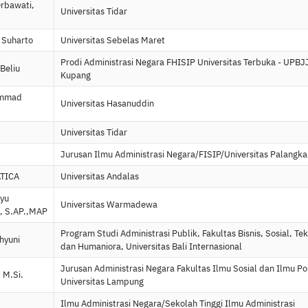
Orbawati,
Universitas Tidar
 Suharto
Universitas Sebelas Maret
Prodi Administrasi Negara FHISIP Universitas Terbuka - UPBJ
Beliu
Kupang
ammad
Universitas Hasanuddin
Universitas Tidar
Jurusan Ilmu Administrasi Negara/FISIP/Universitas Palangka
TICA
Universitas Andalas
Ayu
Universitas Warmadewa
i, S.AP.,MAP
Program Studi Administrasi Publik, Fakultas Bisnis, Sosial, Te
hyuni
dan Humaniora, Universitas Bali Internasional
Jurusan Administrasi Negara Fakultas Ilmu Sosial dan Ilmu Pol
 M.Si.
Universitas Lampung
Ilmu Administrasi Negara/Sekolah Tinggi Ilmu Administrasi