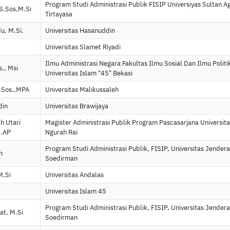
Program Studi Administrasi Publik FISIP Universiyas Sultan A
 S.Sos,M.Si
Tirtayasa
du, M.Si.
Universitas Hasanuddin
Universitas Slamet Riyadi
Ilmu Administrasi Negara Fakultas Ilmu Sosial Dan Ilmu Politi
., Msi
Universitas Islam "45" Bekasi
S.Sos.,MPA
Universitas Malikussaleh
din
Universitas Brawijaya
h Utari
Magister Administrasi Publik Program Pascasarjana Universit
M.AP
Ngurah Rai
Program Studi Administrasi Publik, FISIP, Universitas Jendera
h
Soedirman
M.Si
Universitas Andalas
Universitas Islam 45
Program Studi Administrasi Publik, FISIP, Universitas Jendera
at, M.Si
Soedirman