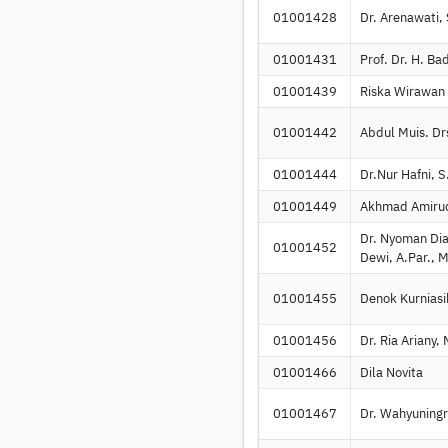
01001428
Dr. Arenawati,
01001431
Prof. Dr. H. Ba
01001439
Riska Wirawan
01001442
Abdul Muis. Drs
01001444
Dr.Nur Hafni, 
01001449
Akhmad Amiru
Dr. Nyoman Dia
01001452
Dewi, A.Par., 
01001455
Denok Kurniasi
01001456
Dr. Ria Ariany, 
01001466
Dila Novita
01001467
Dr. Wahyuningr