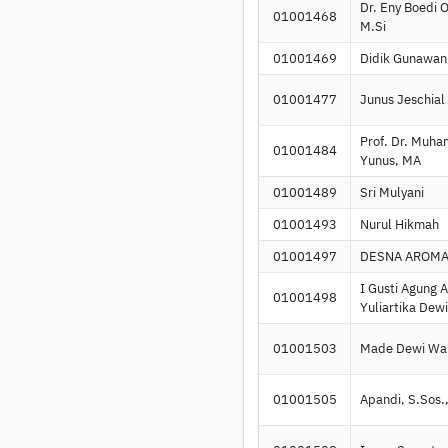
Dr. Eny Boedi 
01001468
M.Si
01001469
Didik Gunawan
01001477
Junus Jeschial 
Prof. Dr. Muh
01001484
Yunus, MA
01001489
Sri Mulyani
01001493
Nurul Hikmah
01001497
DESNA AROMA
I Gusti Agung 
01001498
Yuliartika Dew
01001503
Made Dewi Wa
01001505
Apandi, S.Sos.,