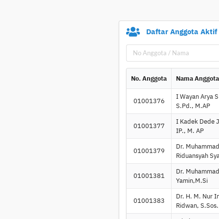
Daftar Anggota Aktif
No. Anggota
Nama Anggot
I Wayan Arya S
01001376
S.Pd., M.AP
I Kadek Dede J
01001377
IP., M. AP
Dr. Muhamma
01001379
Riduansyah Sya
Dr. Muhammad
01001381
Yamin,M.Si
Dr. H. M. Nur 
01001383
Ridwan, S.Sos.