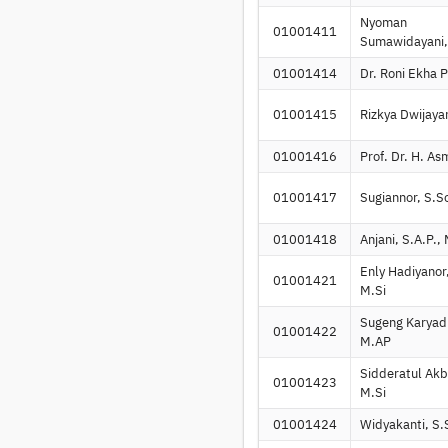
Nyoman
01001411
Sumawidayani,
01001414
Dr. Roni Ekha 
01001415
Rizkya Dwijaya
01001416
Prof. Dr. H. As
01001417
Sugiannor, S.S
01001418
Anjani, S.A.P.,
Enly Hadiyanor,
01001421
M.Si
Sugeng Karyadi
01001422
M.AP
Sidderatul Akb
01001423
M.Si
01001424
Widyakanti, S.