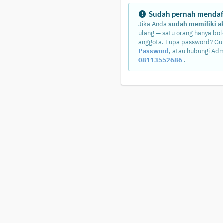
Sudah pernah mendaf
Jika Anda
sudah memiliki a
ulang — satu orang hanya bol
anggota. Lupa password? G
Password
, atau hubungi Adm
08113552686
.