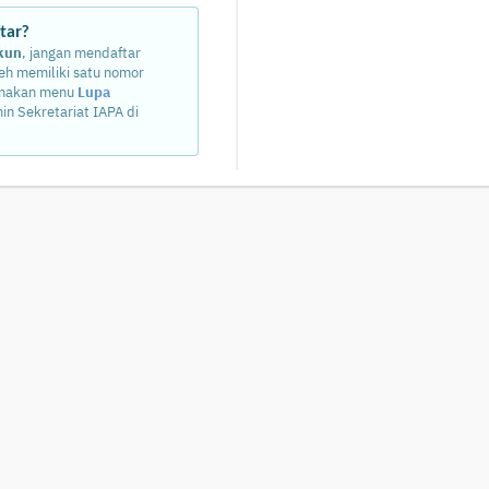
tar?
kun
, jangan mendaftar
eh memiliki satu nomor
unakan menu
Lupa
in Sekretariat IAPA di