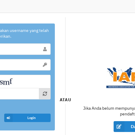
akan username yang telah
erikan.
ATAU
Jika Anda belum mempunyai
pendaft
Login
Da